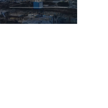
DÉTAILS D'ARTICLE
Détails d'article. Saisissez ici les
POLITIQUE D'ÉCHANGE ET
caractéristiques de l'article : taille,
DE REMBOURSEMENT
matière et autres détails utiles. Cet
emplacement est idéal pour
Politique d'échange et de
expliquer les avantages de cet
INFO DE LIVRAISON
remboursement. Informez vos
article à vos clients.
visiteurs des conditions d'échange et
Condition de livraison. Idéal pour
de remboursement des articles qu'ils
ajouter davantage de détails sur vos
achètent sur votre site. Énoncez
modes de livraison et
clairement vos conditions afin
conditionnement et vos prix.
d'établir une relation de confiance
Fournissez des informations claires
Mentions légales
avec vos clients et leur permettre
sur vos modes de livraison afin de
ainsi d'acheter sur votre site en toute
Politique en matière de cookies
rassurer vos clients et gagner leur
sécurité.
confiance.
Politique de confidentialité
Conditions d'utilisation
© 2035 par Béton Constructions.
Créé par
Wix.com