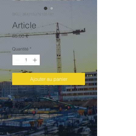
SKU : 364215376135191
Article
Prix
85,00 €
Quantité
*
Ajouter au panier
Description d'article. Saisissez ici 
les caractéristiques de l'article : 
taille, matière et autres informations 
utiles.